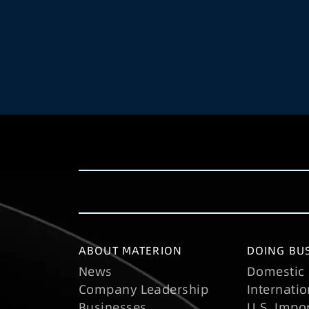
ABOUT MATERION
DOING BUS
News
Domestic 
Company Leadership
Internatio
Businesses
U.S. Impo