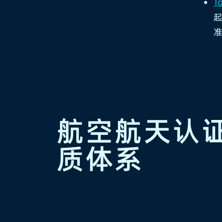
T
起
准
航空航天认
质体系