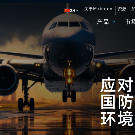
关于Materion
资源
加
ZH
Change language
产品
市
应
国防
环境​