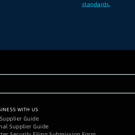
standards
.
INESS WITH US
Supplier Guide
nal Supplier Guide
rter Security Filing Submission Form