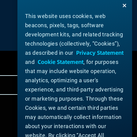
This website uses cookies, web
beacons, pixels, tags, software
development kits, and related tracking
technologies (collectively, “Cookies”),
Privacy Statement
as described in our
Cookie Statement
and
, for purposes
that may include website operation,
analytics, optimizing a user's
experience, and third-party advertising
or marketing purposes. Through these
Cookies, we and certain third parties
may automatically collect information
about your interactions with our
website. By clicking “Accept All