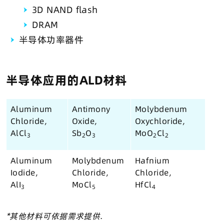
3D NAND flash
DRAM
半导体功率器件
半导体应用的ALD材料
Aluminum
Antimony
Molybdenum
Chloride,
Oxide,
Oxychloride,
AlCl
Sb
O
MoO
Cl
3
2
3
2
2
Aluminum
Molybdenum
Hafnium
Iodide,
Chloride,
Chloride,
AlI
MoCl
HfCl
3
5
4
*其他材料可依据需求提供.