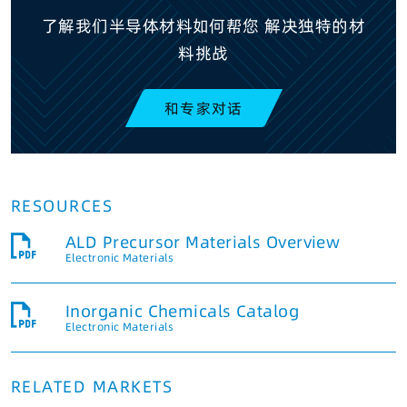
了解我们半导体材料如何帮您 解决独特的材
料挑战
和专家对话
RESOURCES
ALD Precursor Materials Overview
Electronic Materials
Inorganic Chemicals Catalog
Electronic Materials
RELATED MARKETS