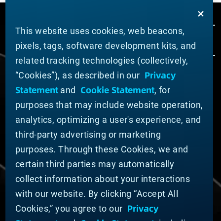
This website uses cookies, web beacons,
pixels, tags, software development kits, and
related tracking technologies (collectively,
Privacy
“Cookies”), as described in our
ABOUT MATERION
Statement
Cookie Statement
and
, for
News
purposes that may include website operation,
Company Leadership
Businesses
analytics, optimizing a user's experience, and
Sustainability
third-party advertising or marketing
purposes. Through these Cookies, we and
DOING BUSINESS WITH US
certain third parties may automatically
Domestic Supplier Guide
collect information about your interactions
International Supplier Guide
with our website. By clicking “Accept All
U.S. Importer Security Filing Submission Form
Privacy
Cookies,” you agree to our